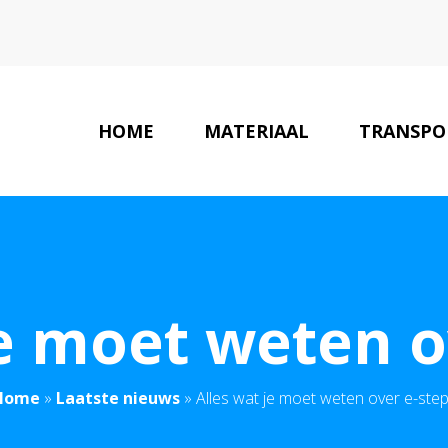
HOME
MATERIAAL
TRANSPO
je moet weten o
Home
»
Laatste nieuws
»
Alles wat je moet weten over e-ste